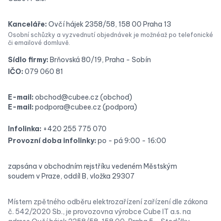
Kanceláře:
Ovčí hájek 2358/58, 158 00 Praha 13
Osobní schůzky a vyzvednutí objednávek je možné
až po telefonické
či emailové domluvě.
Sídlo firmy:
Brňovská 80/19, Praha - Sobín
IČO:
079 060 81
E-mail:
obchod@cubee.cz
(obchod)
E-mail:
podpora@cubee.cz
(podpora)
Infolinka:
+420 255 775 070
Provozní doba infolinky:
po - pá 9:00 - 16:00
zapsána v obchodním rejstříku vedeném Městským
soudem v Praze, oddíl B, vložka 29307
Místem zpětného odběru elektrozařízení zařízení dle zákona
č. 542/2020 Sb., je provozovna výrobce Cube IT a.s. na