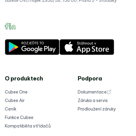
adrese Ovčí hájek 2358/58, 158 00, Praha 5 - Stodůlky
O produktech
Podpora
Cubee One
Dokumentace
Cubee Air
Záruka a servis
Ceník
Prodloužení záruky
Funkce Cubee
Kompatibilita střídačů