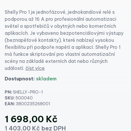
Shelly Pro 1 je jednofázové, jednokanálové relé s
podporou až 16 A pro profesionální automatizaci
světel a spotřebičů v obytných nebo komerčních
aplikacích. Je vybaveno bezpotenciálovými výstupy
(beznapěťové kontakty), které nabízejí vysokou
flexibilitu při podpoře napětí a aplikací. Shelly Pro 1
má funkce skriptování pro vlastní automatizační
scény na základě externích dat nebo různých
událostí.
číst více
Dostupnost:
skladem
PN:
SHELLY-PRO-1
SKU:
500040
EAN:
3800235268001
1 698,00 Kč
1 403,00 Kč bez DPH