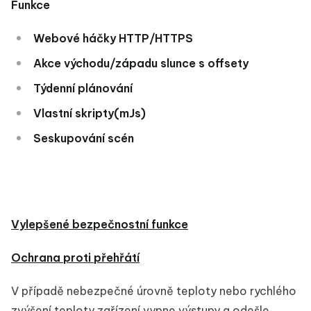
Funkce
Webové háčky HTTP/HTTPS
Akce východu/západu slunce s offsety
Týdenní plánování
Vlastní skripty(mJs)
Seskupování scén
Vylepšené bezpečnostní funkce
Ochrana proti přehřátí
V případě nebezpečné úrovně teploty nebo rychlého
zvýšení teploty zařízení vypne výstupy a odešle