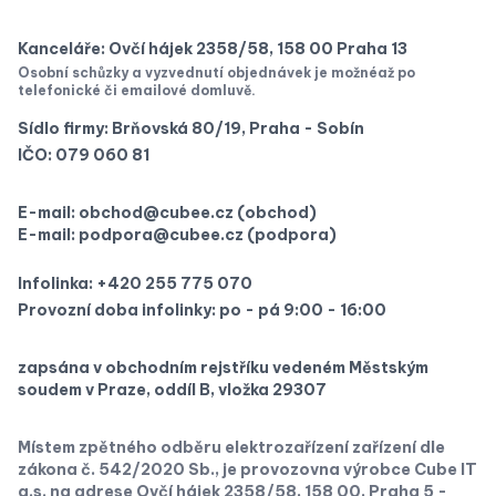
Kanceláře:
Ovčí hájek 2358/58, 158 00 Praha 13
Osobní schůzky a vyzvednutí objednávek je možné
až po
telefonické či emailové domluvě.
Sídlo firmy:
Brňovská 80/19, Praha - Sobín
IČO:
079 060 81
E-mail:
obchod@cubee.cz
(obchod)
E-mail:
podpora@cubee.cz
(podpora)
Infolinka:
+420 255 775 070
Provozní doba infolinky:
po - pá 9:00 - 16:00
zapsána v obchodním rejstříku vedeném Městským
soudem v Praze, oddíl B, vložka 29307
Místem zpětného odběru elektrozařízení zařízení dle
zákona č. 542/2020 Sb., je provozovna výrobce Cube IT
a.s. na adrese Ovčí hájek 2358/58, 158 00, Praha 5 -