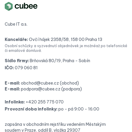
Cube IT a.s.
Kanceláře:
Ovčí hájek 2358/58, 158 00 Praha 13
Osobní schůzky a vyzvednutí objednávek je možné
až po telefonické
či emailové domluvě.
Sídlo firmy:
Brňovská 80/19, Praha - Sobín
IČO:
079 060 81
E-mail:
obchod@cubee.cz
(obchod)
E-mail:
podpora@cubee.cz
(podpora)
Infolinka:
+420 255 775 070
Provozní doba infolinky:
po - pá 9:00 - 16:00
zapsána v obchodním rejstříku vedeném Městským
soudem v Praze, oddíl B, vložka 29307