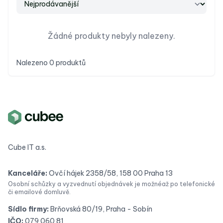
Žádné produkty nebyly nalezeny.
Nalezeno 0 produktů
Cube IT a.s.
Kanceláře:
Ovčí hájek 2358/58, 158 00 Praha 13
Osobní schůzky a vyzvednutí objednávek je možné
až po telefonické
či emailové domluvě.
Sídlo firmy:
Brňovská 80/19, Praha - Sobín
IČO:
079 060 81