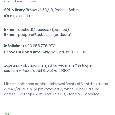
či emailové domluvě.
Sídlo firmy:
Brňovská 80/19, Praha - Sobín
IČO:
079 060 81
E-mail:
obchod@cubee.cz
(obchod)
E-mail:
podpora@cubee.cz
(podpora)
Infolinka:
+420 255 775 070
Provozní doba infolinky:
po - pá 9:00 - 16:00
zapsána v obchodním rejstříku vedeném Městským
soudem v Praze, oddíl B, vložka 29307
Místem zpětného odběru elektrozařízení zařízení dle zákona
č. 542/2020 Sb., je provozovna výrobce Cube IT a.s. na
adrese Ovčí hájek 2358/58, 158 00, Praha 5 - Stodůlky