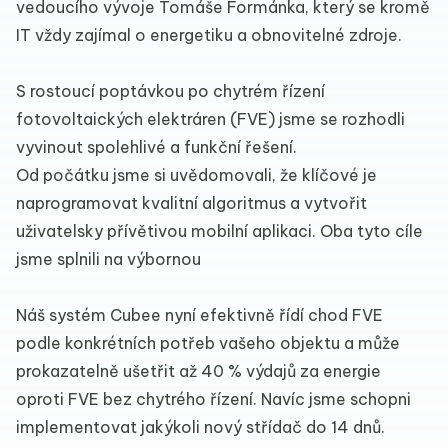
vedoucího vývoje Tomáše Formánka, který se kromě
IT vždy zajímal o energetiku a obnovitelné zdroje.
S rostoucí poptávkou po chytrém řízení
fotovoltaických elektráren (FVE) jsme se rozhodli
vyvinout spolehlivé a funkční řešení.
Od počátku jsme si uvědomovali, že klíčové je
naprogramovat kvalitní algoritmus a vytvořit
uživatelsky přívětivou mobilní aplikaci. Oba tyto cíle
jsme splnili na výbornou
Náš systém Cubee nyní efektivně řídí chod FVE
podle konkrétních potřeb vašeho objektu a může
prokazatelně ušetřit až 40 % výdajů za energie
oproti FVE bez chytrého řízení. Navíc jsme schopni
implementovat jakýkoli nový střídač do 14 dnů.