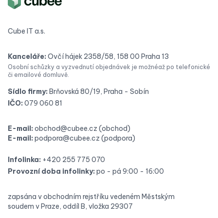
Cube IT a.s.
Kanceláře:
Ovčí hájek 2358/58, 158 00 Praha 13
Osobní schůzky a vyzvednutí objednávek je možné
až po telefonické
či emailové domluvě.
Sídlo firmy:
Brňovská 80/19, Praha - Sobín
IČO:
079 060 81
E-mail:
obchod@cubee.cz
(obchod)
E-mail:
podpora@cubee.cz
(podpora)
Infolinka:
+420 255 775 070
Provozní doba infolinky:
po - pá 9:00 - 16:00
zapsána v obchodním rejstříku vedeném Městským
soudem v Praze, oddíl B, vložka 29307