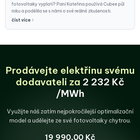
fotovoltaiky vyplatí? Paní Kateřina používá Cubee půl
roku a podělila se s námi o své reálné zkušenosti.
číst více
Prodávejte elektřinu svému
dodavateli za
2 232 Kč
/MWh
Využijte náš zatím nejpokročilejší optimalizační
model
a udělejte ze své fotovoltaiky chytrou.
19 990,00 Kč