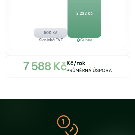
2 232 Kč
500 Kč
Klasická FVE
Cubee
7 588 Kč
Kč/rok
PRŮMĚRNÁ ÚSPORA