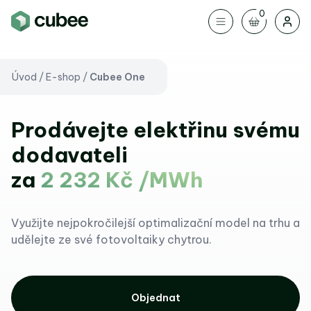
Cubee One
0
Objednat
19 990,00 Kč
bez měsíčních poplatků
Úvod
/
E-shop
/
Cubee One
Prodávejte elektřinu svému
dodavateli
za
2 232 Kč /MWh
Využijte nejpokročilejší optimalizační model na trhu a
udělejte ze své fotovoltaiky chytrou.
Objednat