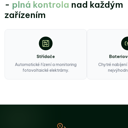
-
plná kontrola
nad každým
zařízením
Střídače
Bateriová
Automatické řízení a monitoring
Chytré nabíjení 
fotovoltaické elektrárny.
nejvýhodně