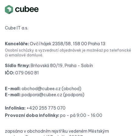
Cube IT a.s.
Kanceláře:
Ovčí hájek 2358/58, 158 00 Praha 13
Osobní schůzky a vyzvednutí objednávek je možné
až po telefonické
či emailové domluvě.
Sídlo firmy:
Brňovská 80/19, Praha - Sobín
IČO:
079 060 81
E-mail:
obchod@cubee.cz
(obchod)
E-mail:
podpora@cubee.cz
(podpora)
Infolinka:
+420 255 775 070
Provozní doba infolinky:
po - pá 9:00 - 16:00
zapsána v obchodním rejstříku vedeném Městským