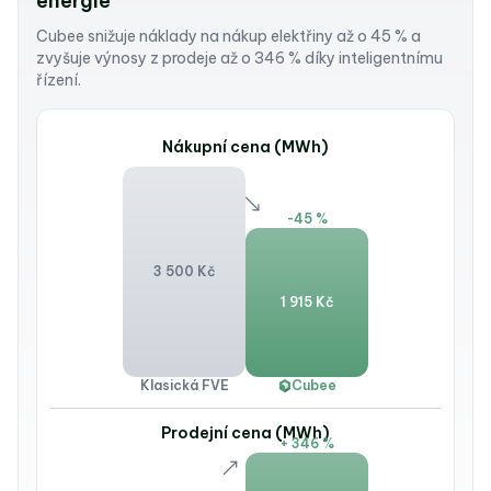
energie
Cubee snižuje náklady na nákup elektřiny až o 45 % a
zvyšuje výnosy z prodeje až o 346 % díky inteligentnímu
řízení.
Nákupní cena (MWh)
-45 %
3 500 Kč
1 915 Kč
Klasická FVE
Cubee
Prodejní cena (MWh)
+ 346 %